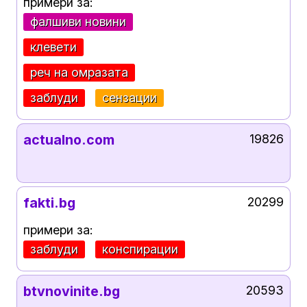
примери за:
фалшиви новини
клевети
реч на омразата
заблуди
сензации
actualno.com
19826
fakti.bg
20299
примери за:
заблуди
конспирации
btvnovinite.bg
20593