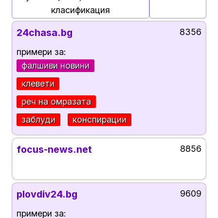
класификация
24chasa.bg
8356
примери за:
фалшиви новини
клевети
реч на омразата
заблуди
конспирации
focus-news.net
8856
plovdiv24.bg
9609
примери за: