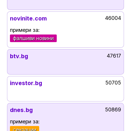
novinite.com
46004
примери за:
фалшиви новини
btv.bg
47617
investor.bg
50705
dnes.bg
50869
примери за:
сензации