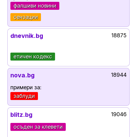
фалшиви новини
сензации
dnevnik.bg
18875
етичен кодекс
nova.bg
18944
примери за:
заблуди
blitz.bg
19046
осъден за клевети