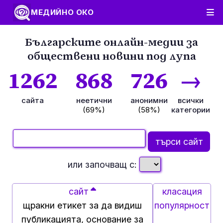
МЕДИЙНО ОКО
Българските онлайн-медии за
обществени новини под лупа
1262
868
726
→
сайта
неетични
анонимни
всички
(69%)
(58%)
категории
или започващ с:
сайт
класация
щракни етикет за да видиш
популярност
публикацията, основание за