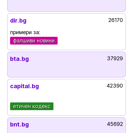
dir.bg
26170
примери за:
фалшиви новини
bta.bg
37929
capital.bg
42390
етичен кодекс
bnt.bg
45692